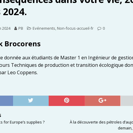
 2024.
h 2024
PB
Evénements
,
Non-focus-accueil-fr
0
k Brocorens
e donnée aux étudiants de Master 1 en Ingénieur de gestio
cours Techniques de production et transition écologique do
ar Leo Coppens.
S
ks for Europe’s supplies ?
À la découverte des pétroles d’aujo
demain, 