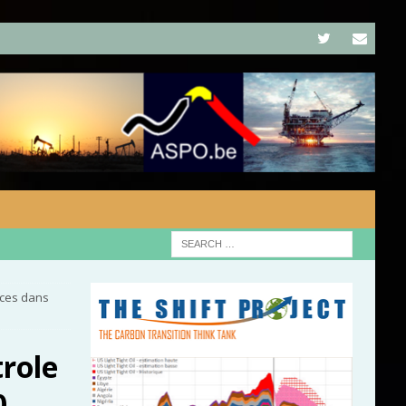
nces dans
trole
0