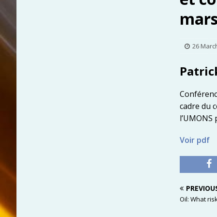
mars
26 Marc
Patric
Conférenc
cadre du 
l’UMONS p
Voir pdf
PREVIOU
Oil: What ris