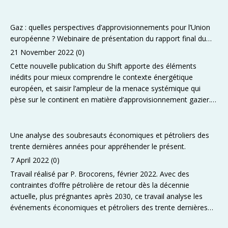
Gaz : quelles perspectives d’approvisionnements pour l’Union
européenne ? Webinaire de présentation du rapport final du
Shift Project. Mardi 6 décembre 2022 à 18h.
21 November 2022
(0)
Cette nouvelle publication du Shift apporte des éléments
inédits pour mieux comprendre le contexte énergétique
européen, et saisir l’ampleur de la menace systémique qui
pèse sur le continent en matière d’approvisionnement gazier.
Si l’Europe ne parvient pas à se décarboner “de gré” pour
préserver notre climat, elle risque de devoir le faire “de force” à
cause de contraintes endémiques pesant sur son
…
Une analyse des soubresauts économiques et pétroliers des
trente dernières années pour appréhender le présent.
7 April 2022
(0)
Travail réalisé par P. Brocorens, février 2022. Avec des
contraintes d’offre pétrolière de retour dès la décennie
actuelle, plus prégnantes après 2030, ce travail analyse les
événements économiques et pétroliers des trente dernières
années afin d’imaginer un scénario possible pour le futur.