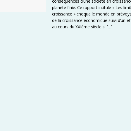
conséquences d’une société en croissanc
planète finie. Ce rapport intitulé « Les limi
croissance » choqua le monde en prévoya
de la croissance économique suivi d’un 
au cours du XXIème siècle si
[…]