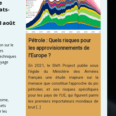
e
ats-
8 août
Pétrole : Quels risques pour
on sur le
les approvisionnements de
ses
l'Europe ?
techniques
oyage
En 2021, le Shift Project publie sous
l'égide du Ministère des Armées
français une étude majeure sur la
menace que constitue l’approche du pic
pétrolier, et ses risques spécifiques
pour les pays de l’UE, qui figurent parmi
 Rome,
les premiers importateurs mondiaux de
sets
brut [...]
r les