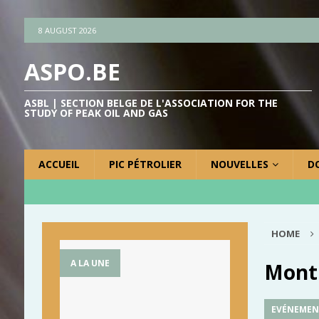
8 AUGUST 2026
ASPO.BE
ASBL | SECTION BELGE DE L'ASSOCIATION FOR THE
STUDY OF PEAK OIL AND GAS
ACCUEIL
PIC PÉTROLIER
NOUVELLES
D
HOME
A LA UNE
Mont
EVÉNEMEN