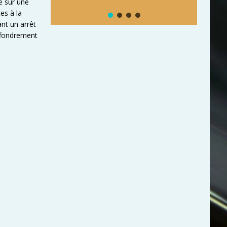
e sur une
tes à la
nt un arrêt
effondrement