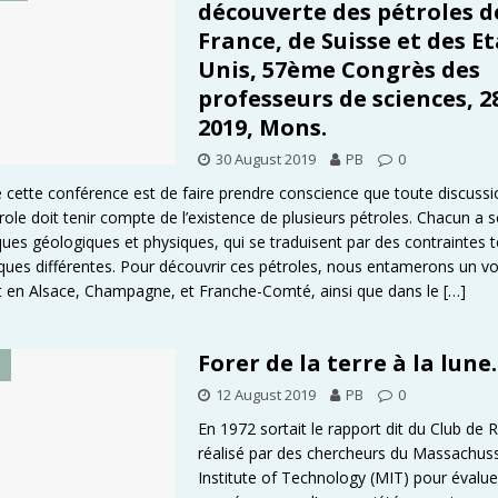
découverte des pétroles d
France, de Suisse et des Et
Unis, 57ème Congrès des
professeurs de sciences, 2
2019, Mons.
30 August 2019
PB
0
de cette conférence est de faire prendre conscience que toute discussi
role doit tenir compte de l’existence de plusieurs pétroles. Chacun a 
iques géologiques et physiques, qui se traduisent par des contraintes 
ues différentes. Pour découvrir ces pétroles, nous entamerons un v
 en Alsace, Champagne, et Franche-Comté, ainsi que dans le
[…]
Forer de la terre à la lune.
É
12 August 2019
PB
0
En 1972 sortait le rapport dit du Club de
réalisé par des chercheurs du Massachus
Institute of Technology (MIT) pour évalue